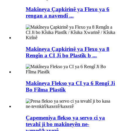
Makîneya Çapkirinê ya Flexo ya 6
rengan a navendî ...
Makîneya Çapkirinê ya Flexo ya 8
Rengîn a CI Ji bo Plastîk b ...
Makîneya Flekso ya CI ya 6 Rengî Ji
Bo Fîlma Plastîk
Çapemeniya flekso ya servo ci ya
tevahî ji bo makîneyên ne-
wened/kaxezê ...