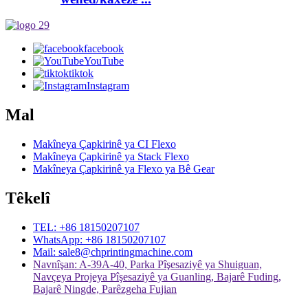
facebook
YouTube
tiktok
Instagram
Mal
Makîneya Çapkirinê ya CI Flexo
Makîneya Çapkirinê ya Stack Flexo
Makîneya Çapkirinê ya Flexo ya Bê Gear
Têkelî
TEL: +86 18150207107
WhatsApp: +86 18150207107
Mail: sale8@chprintingmachine.com
Navnîşan: A-39A-40, Parka Pîşesaziyê ya Shuiguan,
Navçeya Projeya Pîşesaziyê ya Guanling, Bajarê Fuding,
Bajarê Ningde, Parêzgeha Fujian