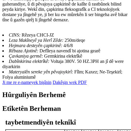
guherandiye, û di pêvajoya çapkirinê de kalîte û rastbûnek bilind
peyda kiriye. Wekî din, çapkirina fleksografîk a CI teknolojiyek
dostane ya jîngehê ye, ji ber ku ew mûrekên li ser bingeha avê bikar
tîne û gazên qirêj li jîngehê dernaxe.
CINS:
Rêzeya CHCI-JZ
Leza Makîneyê ya Herî Zêde:
250m/deqe
Hejmara desteyên çapkirinê:
4/6/8
Rêbaza Ajotinê:
Defîleya navendî bi ajotina gearê
Çavkaniya germê:
Germkirina elektrîkê
Dabînkirina elektrîkê:
Voltaja 380V. 50 HZ.3PH an jî dê were
diyarkirin
Materyalên sereke yên pêvajoykirî:
Fîlm; Kaxez; Ne-Teşekirî;
Folya aluminiumê
Ji me re e-nameyek bişînin
Dakêşin wek PDF
Hûrguliyên Berhemê
Etîketên Berheman
taybetmendiyên teknîkî