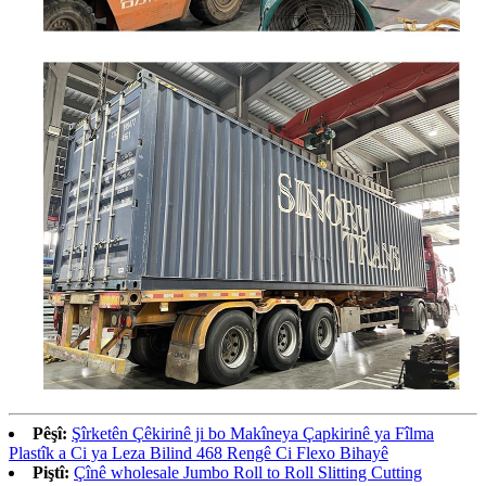
Pêşî:
Şîrketên Çêkirinê ji bo Makîneya Çapkirinê ya Fîlma
Plastîk a Ci ya Leza Bilind 468 Rengê Ci Flexo Bihayê
Piştî:
Çînê wholesale Jumbo Roll to Roll Slitting Cutting