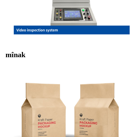
mînak