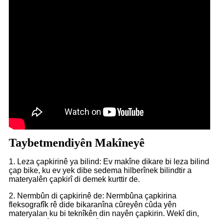
Taybetmendiyên Makîneyê
1. Leza çapkirinê ya bilind: Ev makîne dikare bi leza bilind
çap bike, ku ev yek dibe sedema hilberînek bilindtir a
materyalên çapkirî di demek kurttir de.
2. Nermbûn di çapkirinê de: Nermbûna çapkirina
fleksografîk rê dide bikaranîna cûreyên cûda yên
materyalan ku bi teknîkên din nayên çapkirin. Wekî din,