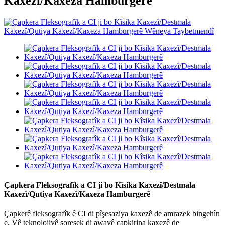
Kaxezî/Kaxeza Hamburgerê
Çapkera Fleksografîk a CI ji bo Kîsika Kaxezî/Destmala
Kaxezî/Qutiya Kaxezî/Kaxeza Hamburgerê
Çapkerê fleksografîk ê CI di pîşesaziya kaxezê de amrazek bingehîn
e. Vê teknolojiyê şoreşek di awayê çapkirina kaxezê de