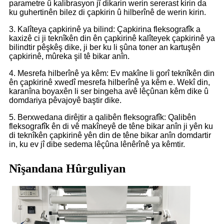
parametre û kalibrasyon jî dikarin werin sererast kirin da
ku guhertinên bilez di çapkirin û hilberînê de werin kirin.
3. Kalîteya çapkirinê ya bilind: Çapkirina fleksografîk a
kaxizê ci ji teknîkên din ên çapkirinê kalîteyek çapkirinê ya
bilindtir pêşkêş dike, ji ber ku li şûna toner an kartuşên
çapkirinê, mûreka şil tê bikar anîn.
4. Mesrefa hilberînê ya kêm: Ev makîne li gorî teknîkên din
ên çapkirinê xwedî mesrefa hilberînê ya kêm e. Wekî din,
karanîna boyaxên li ser bingeha avê lêçûnan kêm dike û
domdariya pêvajoyê baştir dike.
5. Berxwedana dirêjtir a qalibên fleksografîk: Qalibên
fleksografîk ên di vê makîneyê de têne bikar anîn ji yên ku
di teknîkên çapkirinê yên din de têne bikar anîn domdartir
in, ku ev jî dibe sedema lêçûna lênêrînê ya kêmtir.
Nîşandana Hûrguliyan