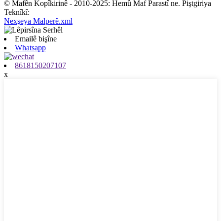
© Mafên Kopîkirinê - 2010-2025: Hemû Maf Parastî ne. Piştgiriya
Teknîkî:
Nexşeya Malperê.xml
Emailê bişîne
Whatsapp
8618150207107
x