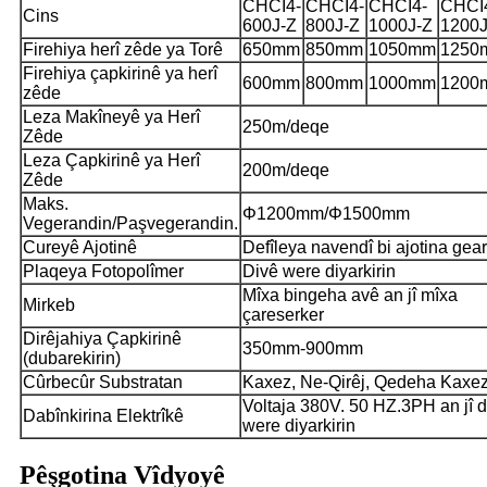
CHCI4-
CHCI4-
CHCI4-
CHCI
Cins
600J-Z
800J-Z
1000J-Z
1200J
Firehiya herî zêde ya Torê
650mm
850mm
1050mm
1250
Firehiya çapkirinê ya herî
600mm
800mm
1000mm
1200
zêde
Leza Makîneyê ya Herî
250m/deqe
Zêde
Leza Çapkirinê ya Herî
200m/deqe
Zêde
Maks.
Φ1200mm/Φ1500mm
Vegerandin/Paşvegerandin.
Cureyê Ajotinê
Defîleya navendî bi ajotina gea
Plaqeya Fotopolîmer
Divê were diyarkirin
Mîxa bingeha avê an jî mîxa
Mirkeb
çareserker
Dirêjahiya Çapkirinê
350mm-900mm
(dubarekirin)
Cûrbecûr Substratan
Kaxez, Ne-Qirêj, Qedeha Kaxe
Voltaja 380V. 50 HZ.3PH an jî 
Dabînkirina Elektrîkê
were diyarkirin
Pêşgotina Vîdyoyê